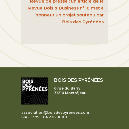
Revue de presse : un article de la
Revue Bois & Business n°16 met à
l’honneur un projet soutenu par
Bois des Pyrénées
BOIS DES PYRÉNÉES
6 rue du Barry
31210 Montréjeau
association@boisdespyrenees.com
SIRET : 751 014 226 00011